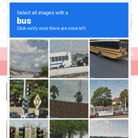
Hyra förråd i Norrtälje – när gårdens
utrymmen inte räcker till
juni 20, 2026
Adam
Kommentarer inaktiverade
Nyhetsbrev för energiföretag – så skapar
du utskick som faktiskt blir lästa
april 24, 2026
Adam
Kommentarer inaktiverade