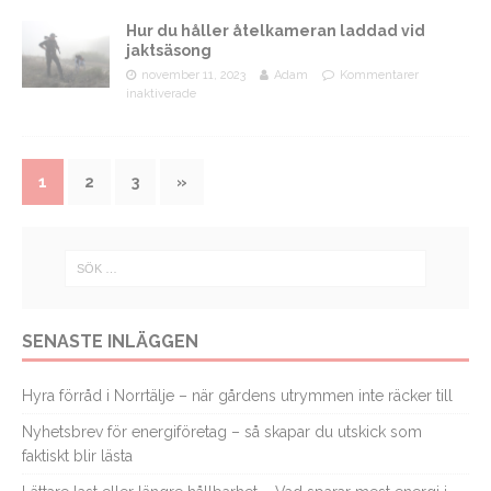
Hur du håller åtelkameran laddad vid
jaktsäsong
november 11, 2023
Adam
Kommentarer
inaktiverade
1
2
3
»
SENASTE INLÄGGEN
Hyra förråd i Norrtälje – när gårdens utrymmen inte räcker till
Nyhetsbrev för energiföretag – så skapar du utskick som
faktiskt blir lästa