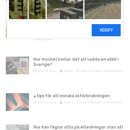
Lättare last eller längre hållbarhet – Vad
sparar mest energi i längden?
januari 10, 2025
Adam
Kommentarer
inaktiverade
Hur mycket kostar det att ladda en elbil i
Sverige?
juni 25, 2024
Adam
Kommentarer inaktiverade
4 tips för att minska elförbrukningen
mars 5, 2024
Adam
Kommentarer inaktiverade
Hur kan fåglar sitta på elledningar utan att