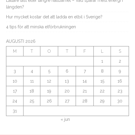
Lättare last eller längre hållbarhet – Vad sparar mest energi i
längden?
Hur mycket kostar det att ladda en elbil i Sverige?
4 tips för att minska elförbrukningen
AUGUSTI 2026
M
T
O
T
F
L
S
1
2
3
4
5
6
7
8
9
10
11
12
13
14
15
16
17
18
19
20
21
22
23
24
25
26
27
28
29
30
31
« jun