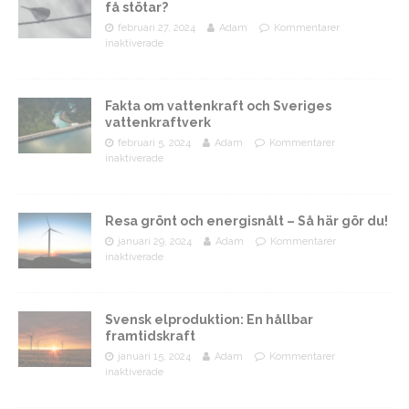
få stötar?
februari 27, 2024
Adam
Kommentarer
inaktiverade
Fakta om vattenkraft och Sveriges
vattenkraftverk
februari 5, 2024
Adam
Kommentarer
inaktiverade
Resa grönt och energisnålt – Så här gör du!
januari 29, 2024
Adam
Kommentarer
inaktiverade
Svensk elproduktion: En hållbar
framtidskraft
januari 15, 2024
Adam
Kommentarer
inaktiverade