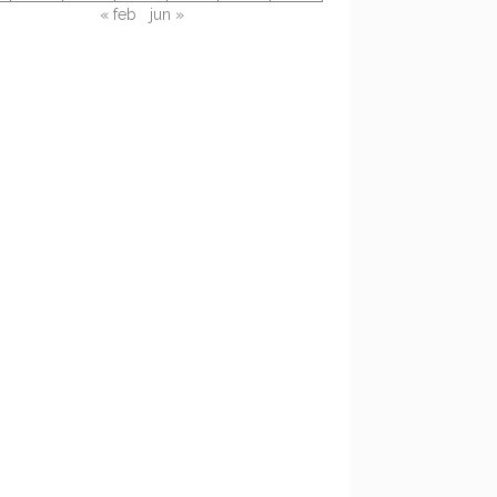
« feb
jun »