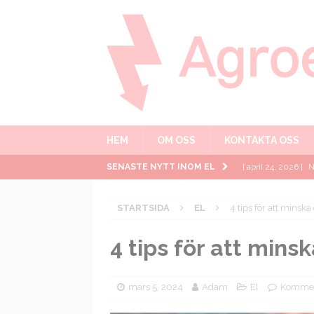
HEM
OM OSS
KONTAKTA OSS
SENASTE NYTT INOM EL
[ april 24, 2026 ]
N
lästa
EL
STARTSIDA
EL
4 tips för att minsk
[ januari 10, 2025 ]
längden?
EL
4 tips för att mins
[ juni 25, 2024 ]
Hu
[ mars 5, 2024 ]
4 
mars 5, 2024
Adam
El
Komment
[ juni 20, 2026 ]
H