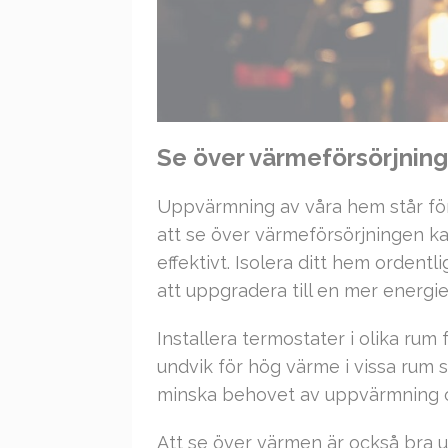
Se över värmeförsörjnin
Uppvärmning av våra hem står för
att se över värmeförsörjningen ka
effektivt. Isolera ditt hem ordent
att uppgradera till en mer energie
Installera termostater i olika rum
undvik för hög värme i vissa rum
minska behovet av uppvärmning 
Att se över värmen är också bra u