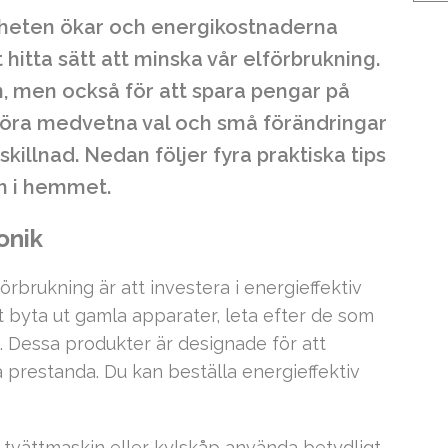
nheten ökar och energikostnaderna
att hitta sätt att minska vår elförbrukning.
ön, men också för att spara pengar på
göra medvetna val och små förändringar
skillnad. Nedan följer fyra praktiska tips
en i hemmet.
onik
örbrukning är att investera i energieffektiv
t byta ut gamla apparater, leta efter de som
. Dessa produkter är designade för att
prestanda. Du kan beställa energieffektiv
v tvättmaskin eller kylskåp använda betydligt