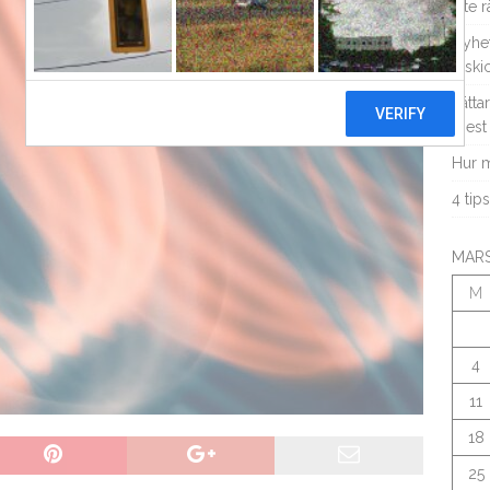
inte r
Nyhet
utski
Lätta
mest 
Hur m
4 tip
MARS
M
4
11
18
25