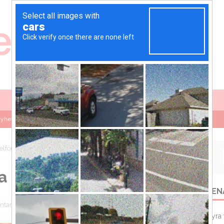
yhetsbrev för energiföretag – så skapar du utskick som faktiskt blir
a elförbrukningen
Lättare last eller längre hållbarhet – Vad sparar mest energi i
ka elförbrukningen
r mycket kostar det att ladda en elbil i Sverige?
EL
SEN
tips för att minska elförbrukningen
EL
arer inaktiverade
Hyra 
yra förråd i Norrtälje – när gårdens utrymmen inte räcker till
EL