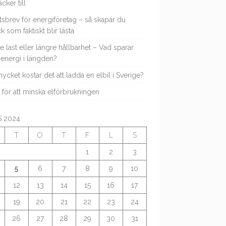
äcker till
sbrev för energiföretag – så skapar du
ck som faktiskt blir lästa
re last eller längre hållbarhet – Vad sparar
energi i längden?
ycket kostar det att ladda en elbil i Sverige?
s för att minska elförbrukningen
 2024
T
O
T
F
L
S
1
2
3
5
6
7
8
9
10
12
13
14
15
16
17
19
20
21
22
23
24
26
27
28
29
30
31