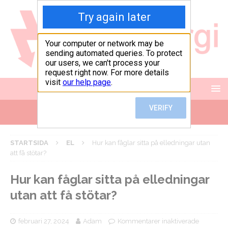
STARTSIDA
EL
Hur kan fåglar sitta på elledningar utan
att få stötar?
Hur kan fåglar sitta på elledningar
utan att få stötar?
februari 27, 2024
Adam
Kommentarer inaktiverade